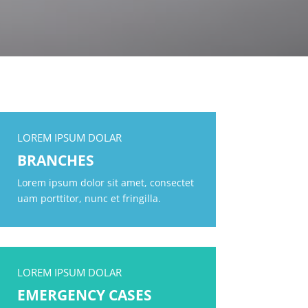
LOREM IPSUM DOLAR
BRANCHES
Lorem ipsum dolor sit amet, consectet
uam porttitor, nunc et fringilla.
LOREM IPSUM DOLAR
EMERGENCY CASES