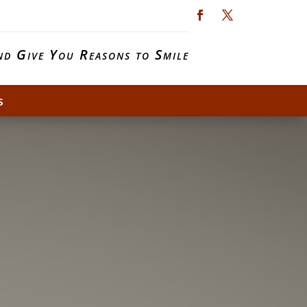
d Give You Reasons to Smile
s