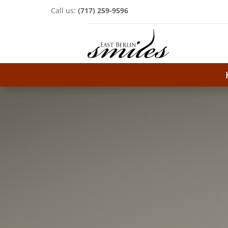
Call us:
(717) 259-9596