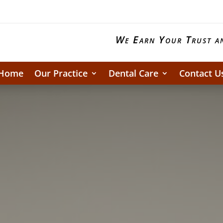
We Earn Your Trust an
Home
Our Practice
Dental Care
Contact U