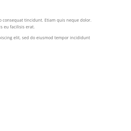
eo consequat tincidunt. Etiam quis neque dolor.
 eu facilisis erat.
iscing elit, sed do eiusmod tempor incididunt
finibus ante posuere. Phasellus aliquet at turpis
finibus ante posuere. Phasellus aliquet at turpis
finibus ante posuere. Phasellus aliquet at turpis