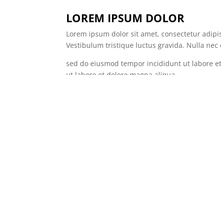
LOREM IPSUM DOLOR
Lorem ipsum dolor sit amet, consectetur adipis
Vestibulum tristique luctus gravida. Nulla nec el
sed do eiusmod tempor incididunt ut labore et
ut labore et dolore magna aliqua.
Aliquam velit velit, faucibus vel egestas sit ame
pretium blandit. Sed pellentesque tellus ac m
MOLESTIE NISI VITAE
Aliquam velit velit, faucibus vel egestas sit ame
pretium blandit. Sed pellentesque tellus ac m
TURPIS PRETIUM BLANDIT
Aliquam velit velit, faucibus vel egestas sit ame
pretium blandit. Sed pellentesque tellus ac m