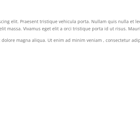
cing elit. Praesent tristique vehicula porta. Nullam quis nulla et l
it massa. Vivamus eget elit a orci tristique porta id ut risus. Mauris
 dolore magna aliqua. Ut enim ad minim veniam , consectetur adip
t, ultricies nec elit. Ut molestie nisi vitae nulla scelerisque, quis 
agna tempor, convallis laoreet neque maximus.
t, ultricies nec elit. Ut molestie nisi vitae nulla scelerisque, quis 
agna tempor, convallis laoreet neque maximus.
t, ultricies nec elit. Ut molestie nisi vitae nulla scelerisque, quis 
agna tempor, convallis laoreet neque maximus.